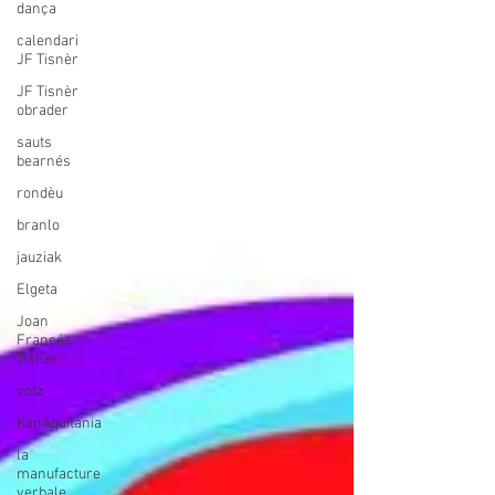
dança
calendari
JF Tisnèr
JF Tisnèr
obrader
sauts
bearnés
rondèu
branlo
jauziak
Elgeta
Joan
Francés
Tisnèr
votz
KanAquitània
la
manufacture
verbale