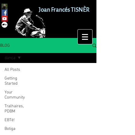
Joan Francés TISNÈR
BLOG
dança
All Posts
Getting
Started
Your
Community
Tralhaires,
PDBM
EBTè!
Botiga