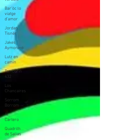
Bar'òc lo
viatge
d'amor
Jordan
Tisnèr
Jakes
Aymonino
Lutz en
camin
Tamborin
432
Los
Chancaires
Sorrom
Borrom
Al
Cartero
Quadrilh
de Salias