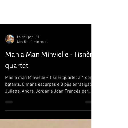
Lo Nau per JFT
May 5
1 min read
Man a Man Minvielle - Tisnèr
quartet
Man a man Minvielle - Tisnèr quartet a 4 còrs
batants, 8 mans escarpas e 8 pès enrasigats.
Juliette, André, Jordan e Joan Francés per
l'arribada de la corruda-relai per l'occitan
gascon. Man a man à 4 cœurs battants, 8
mains agiles et 8 pieds enracinés. Juliette,