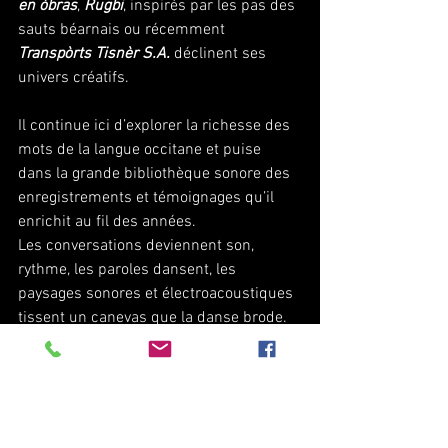
en òbras
, 
Rugbi
, inspirés par les pas des 
sauts béarnais ou récemment 
Transpòrts Tisnèr S.A.
 déclinent ses 
univers créatifs.
Il continue ici d’explorer la richesse des 
mots de la langue occitane et puise 
dans la grande bibliothèque sonore des 
enregistrements et témoignages qu’il 
enrichit au fil des années.
Les conversations deviennent son, 
rythme, les paroles dansent, les 
paysages sonores et électroacoustiques 
tissent un canevas que la danse brode.
Joan Francés Tisnèr : votz, adobaments 
/ voix arrangements
Jakes Aymonino : votz, maquinas / voix, 
machines