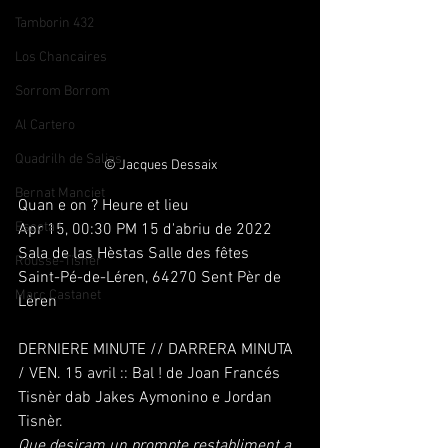
Tamborin 432
Los Chancaires
Sorrom Borrom
Al Cartero
Quadrilh de Salias
© Jacques Dessaix
Bernat Manciet
Quan e on ? Heure et lieu
Escota !
Apr 15, 00:30 PM 15 d'abriu de 2022
Sala de las Hèstas Salle des fêtes
Rousse-Tisnèr
Saint-Pé-de-Léren, 64270 Sent Pèr de 
Marc Castanet
Lèren
DERNIERE MINUTE // DARRERA MINUTA 
/ VEN. 15 avril :: Bal ! de Joan Francés 
Tisnèr dab Jakes Aymonino e Jordan 
Tisnèr. 
Que desiram un prompte restabliment a 