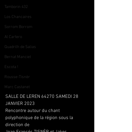
Tamborin 432
Los Chancaires
Sorrom Borrom
Al Cartero
Quadrilh de Salias
Bernat Manciet
Escota !
Rousse-Tisnèr
Marc Castanet
SALLE DE LEREN 64270 SAMEDI 28 
JANVIER 2023
Rencontre autour du chant 
polyphonique de la région sous la 
direction de
Joan Francés TISNÈR et Jakes 