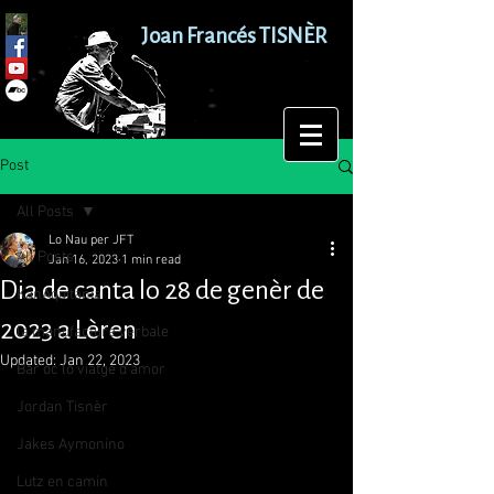
Joan Francés TISNÈR
Post
All Posts
Lo Nau per JFT
All Posts
Jan 16, 2023
1 min read
Dia de canta lo 28 de genèr de
KanAquitània
2023 a Lèren
la manufacture verbale
Updated:
Jan 22, 2023
Bar'òc lo viatge d'amor
Jordan Tisnèr
Jakes Aymonino
Lutz en camin